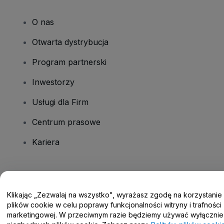
O nas
Otwarta dystrybucja
Program partnerski
Inwestorzy
Usługi dla Firm
Centrum prasowe
Kariera
Masz pytania?
Klikając „Zezwalaj na wszystko", wyrażasz zgodę na korzystanie
Centrum pomocy / Skontaktuj się z nami
plików cookie w celu poprawy funkcjonalności witryny i trafności
marketingowej. W przeciwnym razie będziemy używać wyłącznie