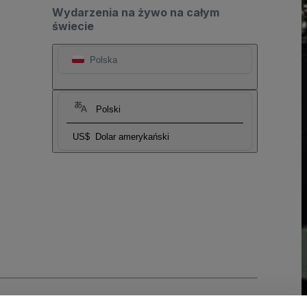
Wydarzenia na żywo na całym
świecie
Polska
Polski
US$
Dolar amerykański