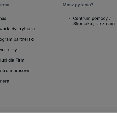
firma
Masz pytania?
nas
Centrum pomocy /
Skontaktuj się z nami
warta dystrybucja
ogram partnerski
westorzy
ługi dla Firm
ntrum prasowe
riera