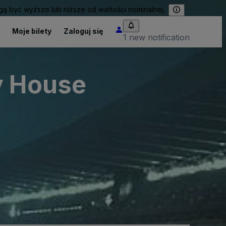
 być wyższe lub niższe od wartości nominalnej.
Moje bilety
Zaloguj się
1 new notification
y House