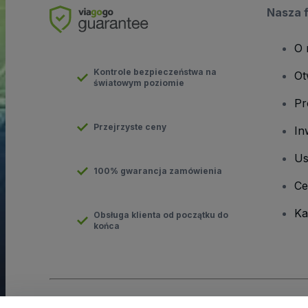
Nasza 
O 
Kontrole bezpieczeństwa na
Ot
światowym poziomie
Pr
Przejrzyste ceny
In
Us
100% gwarancja zamówienia
Ce
Ka
Obsługa klienta od początku do
końca