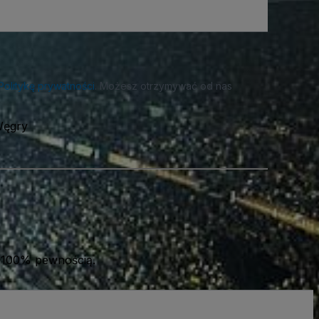
Politykę prywatności
. Możesz otrzymywać od nas
Węgry
 100% pewnością.