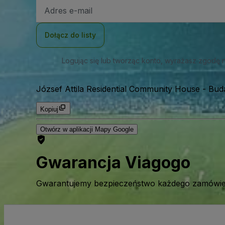
Adres
e-
mail
Dołącz do listy
Logując się lub tworząc konto, wyrażasz zgodę 
József Attila Residential Community House
-
Bud
Kopiuj
Otwórz w aplikacji Mapy Google
Gwarancja Viagogo
Gwarantujemy bezpieczeństwo każdego zamówien