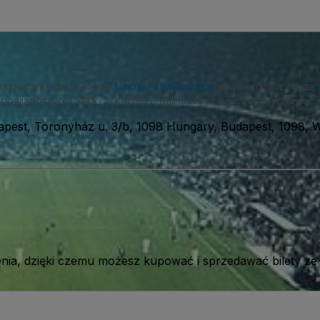
na postanowienia naszej
Umowy użytkownika
i potwierdzasz naszą
powiadomienia SMS i w każdej chwili możesz z nich zrezygnować.
apest, Toronyház u. 3/b, 1098 Hungary, Budapest, 1098, 
ia, dzięki czemu możesz kupować i sprzedawać bilety ze