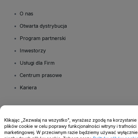
O nas
Otwarta dystrybucja
Program partnerski
Inwestorzy
Usługi dla Firm
Centrum prasowe
Kariera
Masz pytania?
Klikając „Zezwalaj na wszystko", wyrażasz zgodę na korzystanie
Centrum pomocy / Skontaktuj się z nami
plików cookie w celu poprawy funkcjonalności witryny i trafności
marketingowej. W przeciwnym razie będziemy używać wyłącznie