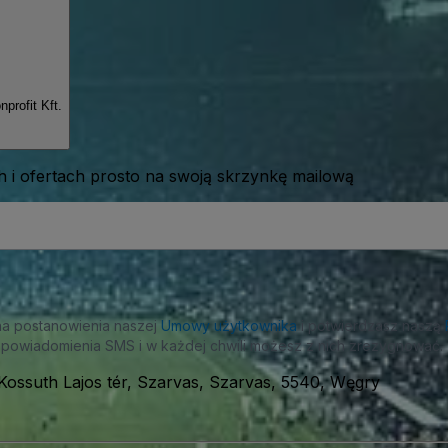
profit Kft.
 i ofertach prosto na swoją skrzynkę mailową
na postanowienia naszej
Umowy użytkownika
i potwierdzasz naszą
powiadomienia SMS i w każdej chwili możesz z nich zrezygnować.
Kossuth Lajos tér, Szarvas, Szarvas, 5540, Węgry