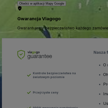
Otwórz w aplikacji Mapy Google
Gwarancja Viagogo
Gwarantujemy bezpieczeństwo każdego zamówien
Nasza 
O 
Kontrole bezpieczeństwa na
Ot
światowym poziomie
Pr
Przejrzyste ceny
In
Us
100% gwarancja zamówienia