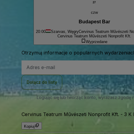
27
czw
Budapest Bar
20:00
Szarvas, Węgry
Cervinus Teatrum Művészeti Non
Cervinus Teatrum Művészeti Nonprofit Kft.
Wyprzedane
Otrzymuj informacje o popularnych wydarzeniach
Adres
e-
mail
Dołącz do listy
Logując się lub tworząc konto, wyrażasz zgodę 
Cervinus Teatrum Művészeti Nonprofit Kft.
-
3 K 
Kopiuj