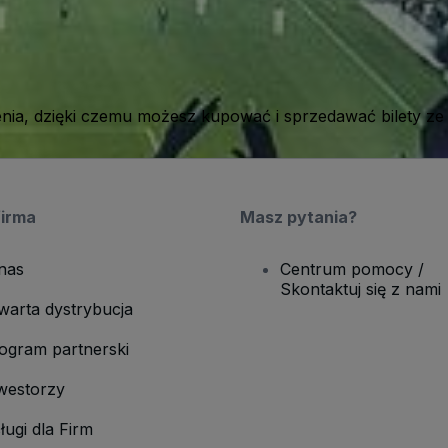
ia, dzięki czemu możesz kupować i sprzedawać bilety ze
firma
Masz pytania?
nas
Centrum pomocy /
Skontaktuj się z nami
warta dystrybucja
ogram partnerski
westorzy
ługi dla Firm