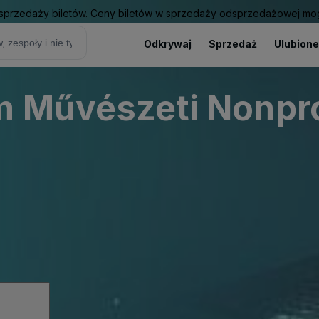
sprzedaży biletów. Ceny biletów w sprzedaży odsprzedażowej mogą
Odkrywaj
Sprzedaż
Ulubione
 Művészeti Nonprof