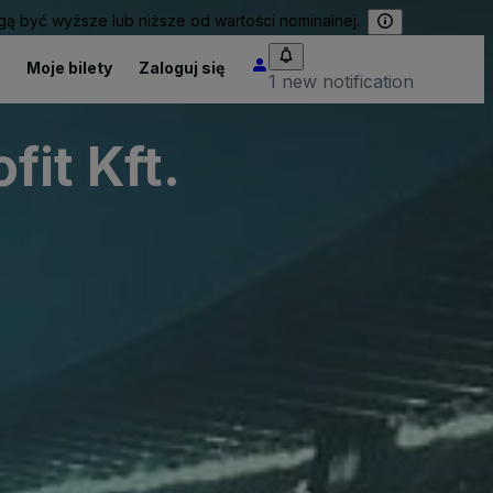
 być wyższe lub niższe od wartości nominalnej.
Moje bilety
Zaloguj się
1 new notification
it Kft.