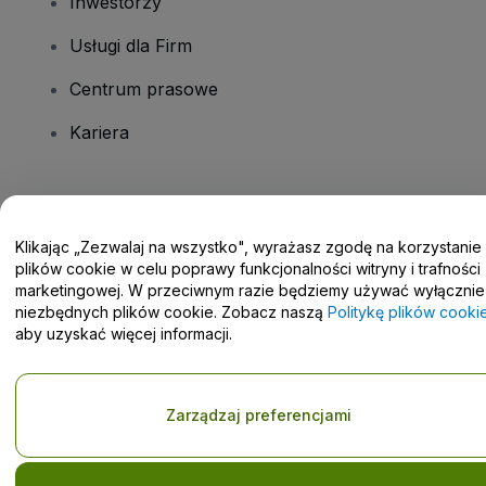
Inwestorzy
Usługi dla Firm
Centrum prasowe
Kariera
Masz pytania?
Klikając „Zezwalaj na wszystko", wyrażasz zgodę na korzystanie
Centrum pomocy / Skontaktuj się z nami
plików cookie w celu poprawy funkcjonalności witryny i trafności
marketingowej. W przeciwnym razie będziemy używać wyłącznie
niezbędnych plików cookie. Zobacz naszą
Politykę plików cooki
aby uzyskać więcej informacji.
Prawa autorskie © viagogo GmbH 2026
Informacje dotyczące
Korzystanie z tej strony internetowej oznacza akceptację
Zarządzaj preferencjami
Regulaminu
i
Polityki prywatności
oraz
Polityki dotyczącej plików
cookie
i
Polityki prywatności w przypadku urządzeń mobilnych
Prośba o nieudostępnianie danych osobowych / Twoje wybory w
zakresie prywatności