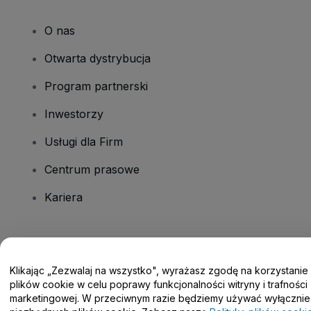
O nas
Otwarta dystrybucja
Program partnerski
Inwestorzy
Usługi dla Firm
Centrum prasowe
Kariera
Masz pytania?
Klikając „Zezwalaj na wszystko", wyrażasz zgodę na korzystanie
Centrum pomocy / Skontaktuj się z nami
plików cookie w celu poprawy funkcjonalności witryny i trafności
marketingowej. W przeciwnym razie będziemy używać wyłącznie