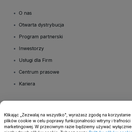
O nas
Otwarta dystrybucja
Program partnerski
Inwestorzy
Usługi dla Firm
Centrum prasowe
Kariera
Masz pytania?
Klikając „Zezwalaj na wszystko", wyrażasz zgodę na korzystanie
Centrum pomocy / Skontaktuj się z nami
plików cookie w celu poprawy funkcjonalności witryny i trafności
marketingowej. W przeciwnym razie będziemy używać wyłącznie