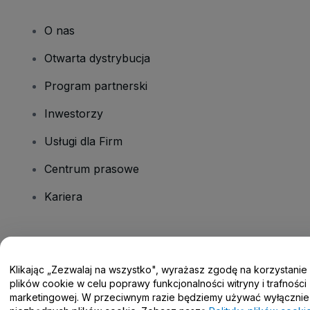
O nas
Otwarta dystrybucja
Program partnerski
Inwestorzy
Usługi dla Firm
Centrum prasowe
Kariera
Masz pytania?
Klikając „Zezwalaj na wszystko", wyrażasz zgodę na korzystanie
Centrum pomocy / Skontaktuj się z nami
plików cookie w celu poprawy funkcjonalności witryny i trafności
marketingowej. W przeciwnym razie będziemy używać wyłącznie