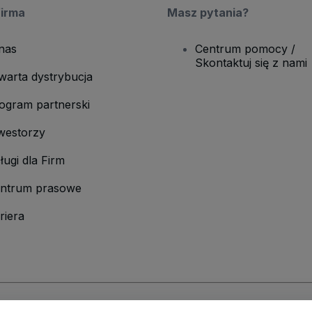
firma
Masz pytania?
nas
Centrum pomocy /
Skontaktuj się z nami
warta dystrybucja
ogram partnerski
westorzy
ługi dla Firm
ntrum prasowe
riera