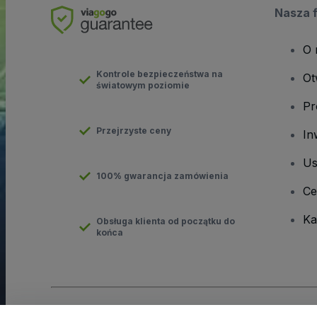
Nasza 
O 
Kontrole bezpieczeństwa na
Ot
światowym poziomie
Pr
Przejrzyste ceny
In
Us
100% gwarancja zamówienia
Ce
Ka
Obsługa klienta od początku do
końca