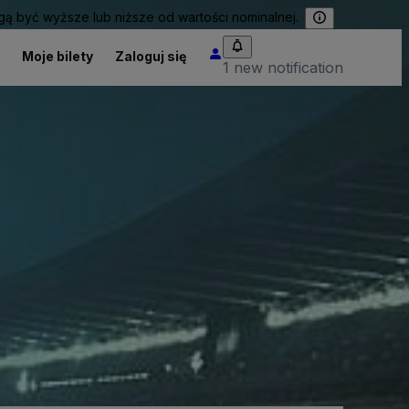
 być wyższe lub niższe od wartości nominalnej.
Moje bilety
Zaloguj się
1 new notification