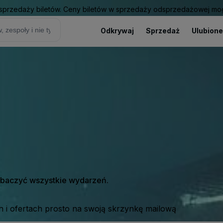
sprzedaży biletów. Ceny biletów w sprzedaży odsprzedażowej mogą
Odkrywaj
Sprzedaż
Ulubione
zobaczyć wszystkie wydarzeń.
 i ofertach prosto na swoją skrzynkę mailową