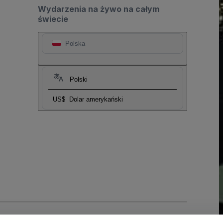
Wydarzenia na żywo na całym
świecie
Polska
Polski
US$
Dolar amerykański