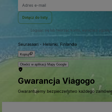
Adres
e-
mail
Dołącz do listy
Logując się lub tworząc konto, wyrażasz zgodę 
Seurasaari
-
Helsinki, Finlandia
Kopiuj
Otwórz w aplikacji Mapy Google
Gwarancja Viagogo
Gwarantujemy bezpieczeństwo każdego zamówien