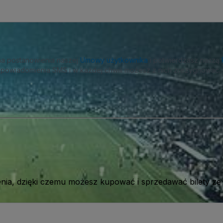
na postanowienia naszej
Umowy użytkownika
i potwierdzasz naszą
powiadomienia SMS i w każdej chwili możesz z nich zrezygnować.
ia, dzięki czemu możesz kupować i sprzedawać bilety ze