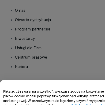
O nas
Otwarta dystrybucja
Program partnerski
Inwestorzy
Usługi dla Firm
Centrum prasowe
Kariera
Masz pytania?
Klikając „Zezwalaj na wszystko", wyrażasz zgodę na korzystanie
Centrum pomocy / Skontaktuj się z nami
plików cookie w celu poprawy funkcjonalności witryny i trafności
marketingowej. W przeciwnym razie będziemy używać wyłącznie