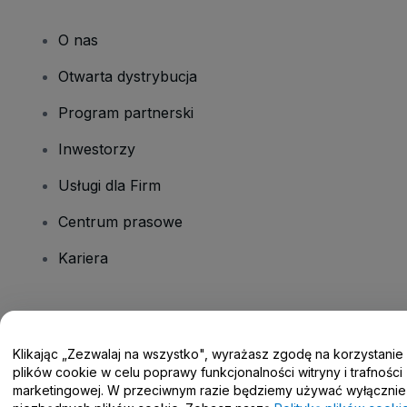
O nas
Otwarta dystrybucja
Program partnerski
Inwestorzy
Usługi dla Firm
Centrum prasowe
Kariera
Masz pytania?
Klikając „Zezwalaj na wszystko", wyrażasz zgodę na korzystanie
Centrum pomocy / Skontaktuj się z nami
plików cookie w celu poprawy funkcjonalności witryny i trafności
marketingowej. W przeciwnym razie będziemy używać wyłącznie