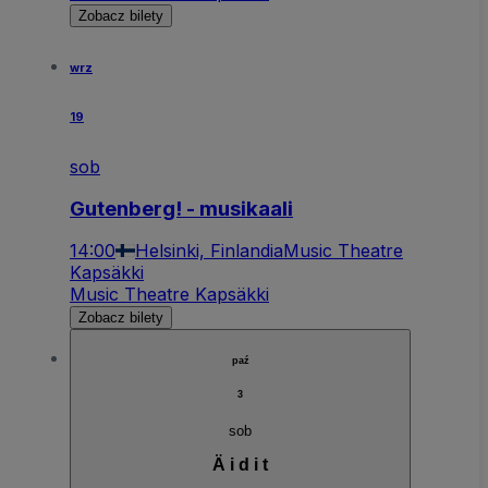
Zobacz bilety
wrz
19
sob
Gutenberg! - musikaali
14:00
Helsinki, Finlandia
Music Theatre
Kapsäkki
Music Theatre Kapsäkki
Zobacz bilety
paź
3
sob
Ä i d i t