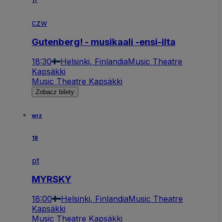
17
czw
Gutenberg! - musikaali -ensi-ilta
18:30
Helsinki, Finlandia
Music Theatre
Kapsäkki
Music Theatre Kapsäkki
Zobacz bilety
wrz
18
pt
MYRSKY
18:00
Helsinki, Finlandia
Music Theatre
Kapsäkki
Music Theatre Kapsäkki