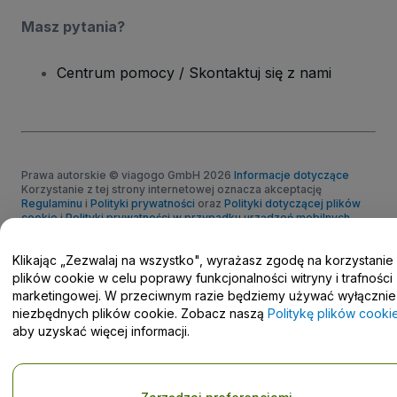
Masz pytania?
Centrum pomocy / Skontaktuj się z nami
Prawa autorskie © viagogo GmbH 2026
Informacje dotyczące
Korzystanie z tej strony internetowej oznacza akceptację
Regulaminu
i
Polityki prywatności
oraz
Polityki dotyczącej plików
cookie
i
Polityki prywatności w przypadku urządzeń mobilnych
Prośba o nieudostępnianie danych osobowych / Twoje wybory w
zakresie prywatności
Klikając „Zezwalaj na wszystko", wyrażasz zgodę na korzystanie
plików cookie w celu poprawy funkcjonalności witryny i trafności
marketingowej. W przeciwnym razie będziemy używać wyłącznie
niezbędnych plików cookie. Zobacz naszą
Politykę plików cooki
aby uzyskać więcej informacji.