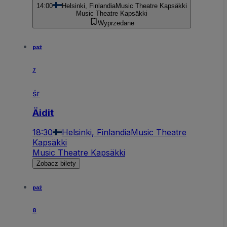
14:00
Helsinki, Finlandia
Music Theatre Kapsäkki
Music Theatre Kapsäkki
Wyprzedane
paź
7
śr
Äidit
18:30
Helsinki, Finlandia
Music Theatre
Kapsäkki
Music Theatre Kapsäkki
Zobacz bilety
paź
8