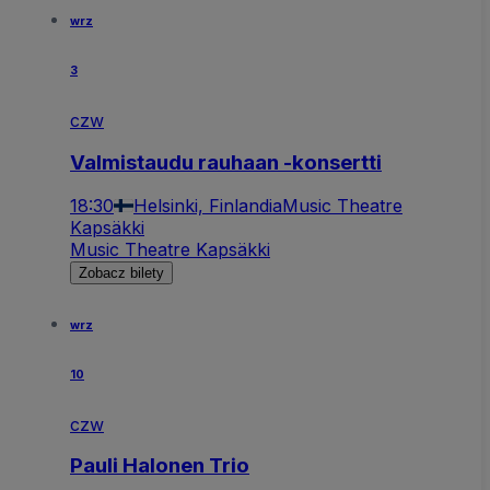
wrz
3
czw
Valmistaudu rauhaan -konsertti
18:30
Helsinki, Finlandia
Music Theatre
Kapsäkki
Music Theatre Kapsäkki
Zobacz bilety
wrz
10
czw
Pauli Halonen Trio