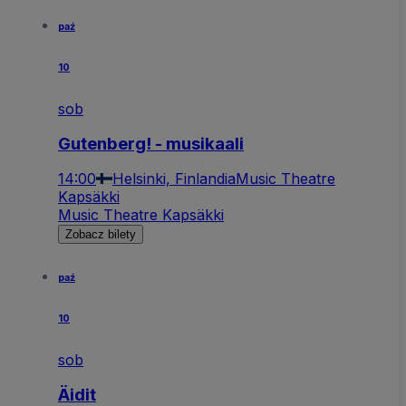
paź
10
sob
Gutenberg! - musikaali
14:00
Helsinki, Finlandia
Music Theatre
Kapsäkki
Music Theatre Kapsäkki
Zobacz bilety
paź
10
sob
Äidit