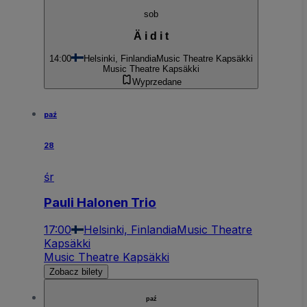
sob
Ä i d i t
14:00
Helsinki, Finlandia
Music Theatre Kapsäkki
Music Theatre Kapsäkki
Wyprzedane
paź
28
śr
Pauli Halonen Trio
17:00
Helsinki, Finlandia
Music Theatre
Kapsäkki
Music Theatre Kapsäkki
Zobacz bilety
paź