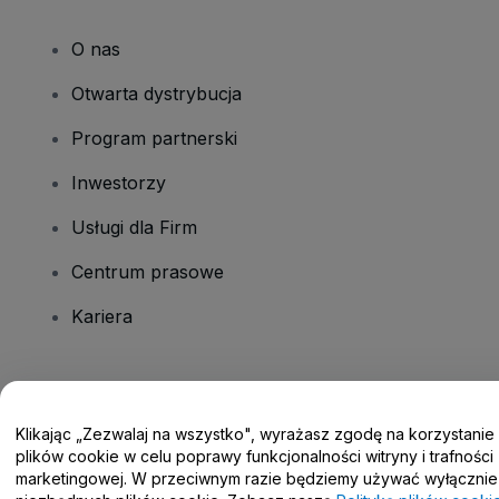
O nas
Otwarta dystrybucja
Program partnerski
Inwestorzy
Usługi dla Firm
Centrum prasowe
Kariera
Masz pytania?
Klikając „Zezwalaj na wszystko", wyrażasz zgodę na korzystanie
Centrum pomocy / Skontaktuj się z nami
plików cookie w celu poprawy funkcjonalności witryny i trafności
marketingowej. W przeciwnym razie będziemy używać wyłącznie