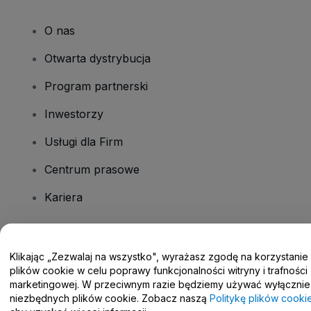
O nas
Otwarta dystrybucja
Program partnerski
Inwestorzy
Usługi dla Firm
Centrum prasowe
Kariera
Masz pytania?
Klikając „Zezwalaj na wszystko", wyrażasz zgodę na korzystanie
plików cookie w celu poprawy funkcjonalności witryny i trafności
Centrum pomocy / Skontaktuj się z nami
marketingowej. W przeciwnym razie będziemy używać wyłącznie
niezbędnych plików cookie. Zobacz naszą
Politykę plików cooki