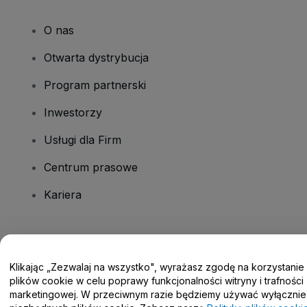
O nas
Otwarta dystrybucja
Program partnerski
Inwestorzy
Usługi dla Firm
Centrum prasowe
Kariera
Masz pytania?
Klikając „Zezwalaj na wszystko", wyrażasz zgodę na korzystanie
Centrum pomocy / Skontaktuj się z nami
plików cookie w celu poprawy funkcjonalności witryny i trafności
marketingowej. W przeciwnym razie będziemy używać wyłącznie