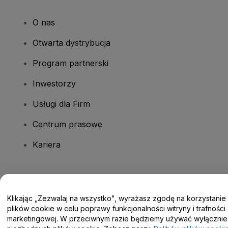
O nas
Otwarta dystrybucja
Program partnerski
Inwestorzy
Usługi dla Firm
Centrum prasowe
Kariera
Masz pytania?
Klikając „Zezwalaj na wszystko", wyrażasz zgodę na korzystanie
Centrum pomocy / Skontaktuj się z nami
plików cookie w celu poprawy funkcjonalności witryny i trafności
marketingowej. W przeciwnym razie będziemy używać wyłącznie