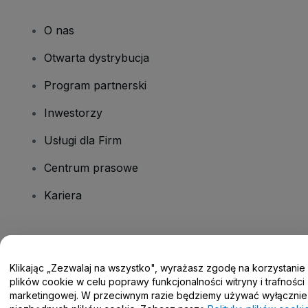
O nas
Otwarta dystrybucja
Program partnerski
Inwestorzy
Usługi dla Firm
Centrum prasowe
Kariera
Masz pytania?
Klikając „Zezwalaj na wszystko", wyrażasz zgodę na korzystanie
Centrum pomocy / Skontaktuj się z nami
plików cookie w celu poprawy funkcjonalności witryny i trafności
marketingowej. W przeciwnym razie będziemy używać wyłącznie