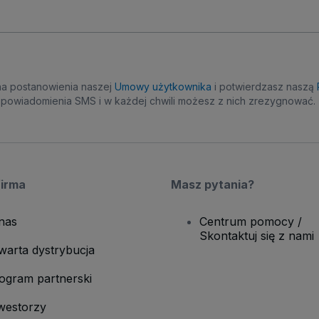
na postanowienia naszej
Umowy użytkownika
i potwierdzasz naszą
powiadomienia SMS i w każdej chwili możesz z nich zrezygnować.
firma
Masz pytania?
nas
Centrum pomocy /
Skontaktuj się z nami
warta dystrybucja
ogram partnerski
westorzy