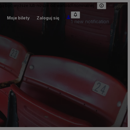
 być wyższe lub niższe od wartości nominalnej.
Moje bilety
Zaloguj się
1 new notification