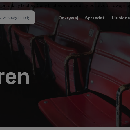
sprzedaży biletów. Ceny biletów w sprzedaży odsprzedażowej mogą
Odkrywaj
Sprzedaż
Ulubione
ren