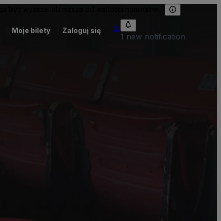
 być wyższe lub niższe od wartości nominalnej.
Moje bilety
Zaloguj się
1 new notification