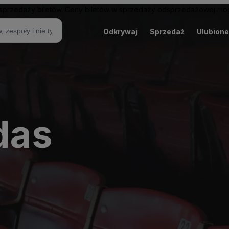
sprzedaży biletów. Ceny biletów w sprzedaży odsprzedażowej mogą
Odkrywaj
Sprzedaż
Ulubione
das