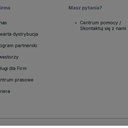
firma
Masz pytania?
nas
Centrum pomocy /
Skontaktuj się z nami
warta dystrybucja
ogram partnerski
westorzy
ługi dla Firm
ntrum prasowe
riera