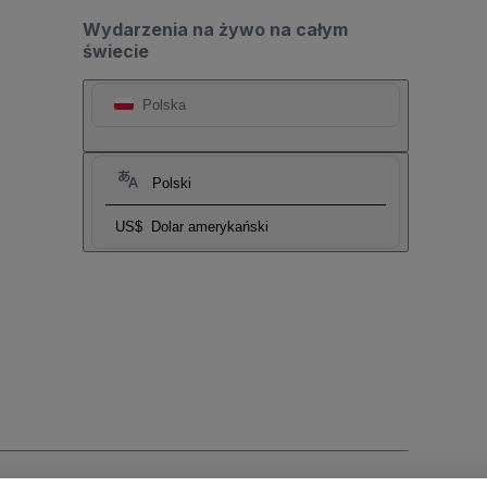
Wydarzenia na żywo na całym
świecie
Polska
Polski
US$
Dolar amerykański