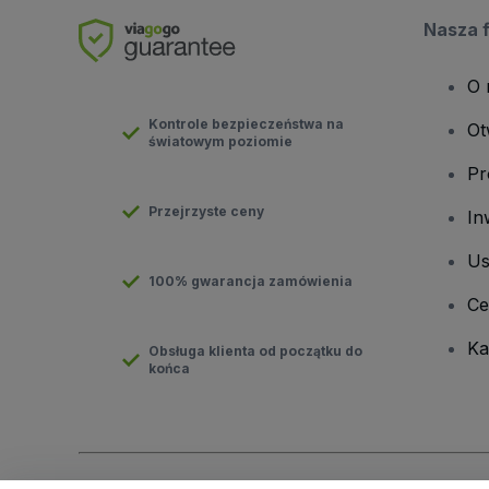
Nasza 
O 
Kontrole bezpieczeństwa na
Ot
światowym poziomie
Pr
Przejrzyste ceny
In
Us
100% gwarancja zamówienia
Ce
Ka
Obsługa klienta od początku do
końca