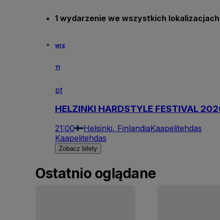
1 wydarzenie we wszystkich lokalizacjach
wrz
11
pt
HELZINKI HARDSTYLE FESTIVAL 202
21:00
Helsinki, Finlandia
Kaapelitehdas
Kaapelitehdas
Zobacz bilety
Ostatnio oglądane