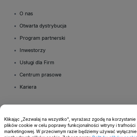
O nas
Otwarta dystrybucja
Program partnerski
Inwestorzy
Usługi dla Firm
Centrum prasowe
Kariera
Masz pytania?
Klikając „Zezwalaj na wszystko", wyrażasz zgodę na korzystanie
Centrum pomocy / Skontaktuj się z nami
plików cookie w celu poprawy funkcjonalności witryny i trafności
marketingowej. W przeciwnym razie będziemy używać wyłącznie