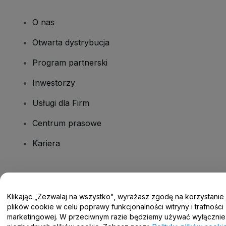
O nas
Otwarta dystrybucja
Program partnerski
Inwestorzy
Usługi dla Firm
Centrum prasowe
Kariera
Masz pytania?
Klikając „Zezwalaj na wszystko", wyrażasz zgodę na korzystanie
Centrum pomocy / Skontaktuj się z nami
plików cookie w celu poprawy funkcjonalności witryny i trafności
marketingowej. W przeciwnym razie będziemy używać wyłącznie