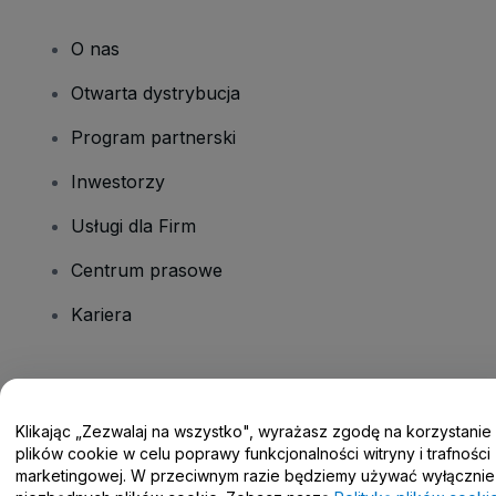
O nas
Otwarta dystrybucja
Program partnerski
Inwestorzy
Usługi dla Firm
Centrum prasowe
Kariera
Masz pytania?
Klikając „Zezwalaj na wszystko", wyrażasz zgodę na korzystanie
Centrum pomocy / Skontaktuj się z nami
plików cookie w celu poprawy funkcjonalności witryny i trafności
marketingowej. W przeciwnym razie będziemy używać wyłącznie