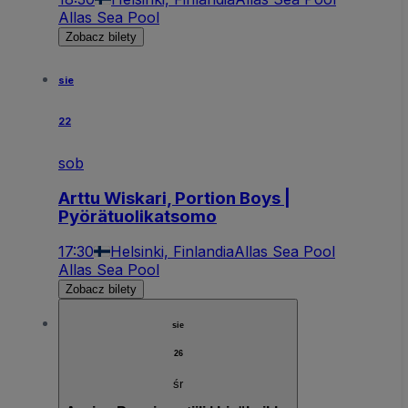
Allas Sea Pool
Zobacz bilety
sie
22
sob
Arttu Wiskari, Portion Boys |
Pyörätuolikatsomo
17:30
Helsinki, Finlandia
Allas Sea Pool
Allas Sea Pool
Zobacz bilety
sie
26
śr