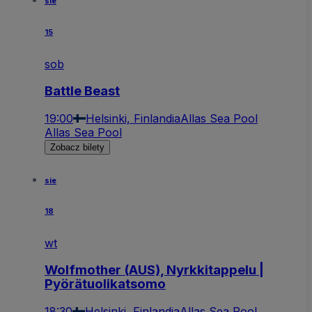
sie
15
sob
Battle Beast
19:00
Helsinki, Finlandia
Allas Sea Pool
Allas Sea Pool
Zobacz bilety
sie
18
wt
Wolfmother (AUS), Nyrkkitappelu |
Pyörätuolikatsomo
18:30
Helsinki, Finlandia
Allas Sea Pool