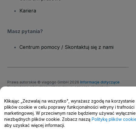
Kariera
Masz pytania?
Centrum pomocy / Skontaktuj się z nami
Prawa autorskie © viagogo GmbH 2026
Informacje dotyczące
Korzystanie z tej strony internetowej oznacza akceptację
Regulaminu
i
Polityki prywatności
oraz
Polityki dotyczącej plików
cookie
i
Polityki prywatności w przypadku urządzeń mobilnych
Klikając „Zezwalaj na wszystko", wyrażasz zgodę na korzystanie
Prośba o nieudostępnianie danych osobowych / Twoje wybory w
plików cookie w celu poprawy funkcjonalności witryny i trafności
zakresie prywatności
marketingowej. W przeciwnym razie będziemy używać wyłącznie
niezbędnych plików cookie. Zobacz naszą
Politykę plików cooki
aby uzyskać więcej informacji.