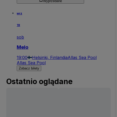
Wyprzedane
wrz
19
sob
Melo
19:00
Helsinki, Finlandia
Allas Sea Pool
Allas Sea Pool
Zobacz bilety
Ostatnio oglądane