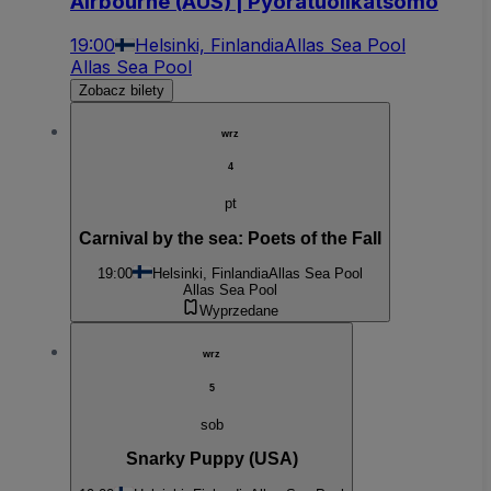
Airbourne (AUS) | Pyörätuolikatsomo
19:00
Helsinki, Finlandia
Allas Sea Pool
Allas Sea Pool
Zobacz bilety
wrz
4
pt
Carnival by the sea: Poets of the Fall
19:00
Helsinki, Finlandia
Allas Sea Pool
Allas Sea Pool
Wyprzedane
wrz
5
sob
Snarky Puppy (USA)