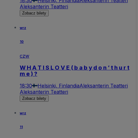
18:30
Helsinki, Finlandia
Aleksanterin Teatteri
Aleksanterin Teatteri
Zobacz bilety
wrz
10
czw
W H A T I S L O V E ( b a b y d o n ’ t h u r t
m e ) ?
18:30
Helsinki, Finlandia
Aleksanterin Teatteri
Aleksanterin Teatteri
Zobacz bilety
wrz
11