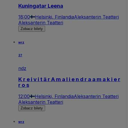
Kuningatar Leena
18:00
Helsinki, Finlandia
Aleksanterin Teatteri
Aleksanterin Teatteri
Zobacz bilety
wrz
27
ndz
K r e i v i t ä r A m a l i e n d r a a m a k i e r
r o s
12:00
Helsinki, Finlandia
Aleksanterin Teatteri
Aleksanterin Teatteri
Zobacz bilety
wrz