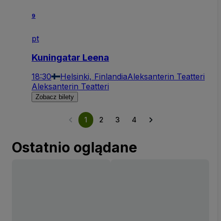
9
pt
Kuningatar Leena
18:30
Helsinki, Finlandia
Aleksanterin Teatteri
Aleksanterin Teatteri
Zobacz bilety
1
2
3
4
Ostatnio oglądane