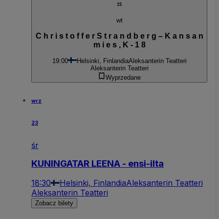
15
wt
C h r i s t o f f e r S t r a n d b e r g – K a n s a n
m i e s , K - 1 8
19:00
Helsinki, Finlandia
Aleksanterin Teatteri
Aleksanterin Teatteri
Wyprzedane
wrz
23
śr
KUNINGATAR LEENA - ensi-ilta
18:30
Helsinki, Finlandia
Aleksanterin Teatteri
Aleksanterin Teatteri
Zobacz bilety