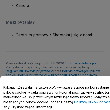
Kariera
Masz pytania?
Centrum pomocy / Skontaktuj się z nami
Prawa autorskie © viagogo GmbH 2026
Informacje dotyczące
Korzystanie z tej strony internetowej oznacza akceptację
Regulaminu
i
Polityki prywatności
oraz
Polityki dotyczącej plików
cookie
i
Polityki prywatności w przypadku urządzeń mobilnych
Prośba o nieudostępnianie danych osobowych / Twoje wybory w
zakresie prywatności
Klikając „Zezwalaj na wszystko", wyrażasz zgodę na korzystanie
plików cookie w celu poprawy funkcjonalności witryny i trafności
marketingowej. W przeciwnym razie będziemy używać wyłącznie
niezbędnych plików cookie. Zobacz naszą
Politykę plików cooki
aby uzyskać więcej informacji.