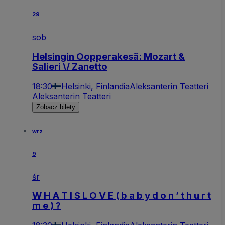
29
sob
Helsingin Oopperakesä: Mozart &
Salieri \/ Zanetto
18:30
Helsinki, Finlandia
Aleksanterin Teatteri
Aleksanterin Teatteri
Zobacz bilety
wrz
9
śr
W H A T I S L O V E ( b a b y d o n ’ t h u r t
m e ) ?