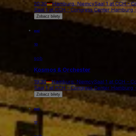
20:30
Hamburg, Niemcy
Saal 1 at CCH - 
Saal 1 at CCH - Congress Center Hamburg 
Zobacz bilety
paź
10
sob
Kosmos & Orchester
19:30
Hamburg, Niemcy
Saal 1 at CCH - 
Saal 1 at CCH - Congress Center Hamburg 
Zobacz bilety
paź
17