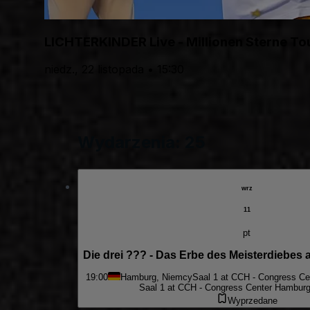
LICHTERKINDER Live - Millionen Sterne T
niedz., 22 listopada • 15:30
Wydarzenia: 25
wrz
11
pt
Die drei ??? - Das Erbe des Meisterdiebes 
19:00
Hamburg, Niemcy
Saal 1 at CCH - Congress C
Saal 1 at CCH - Congress Center Hambur
Wyprzedane