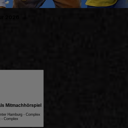
our 2026
als Mitmachhörspiel
enter Hamburg - Complex
g - Complex