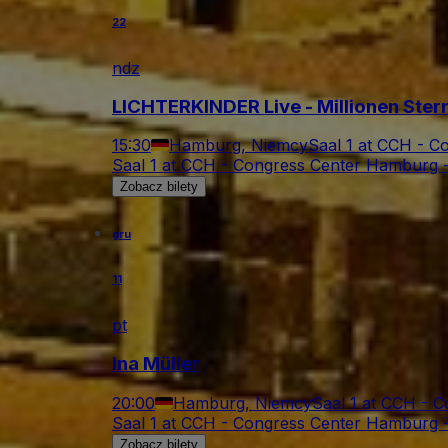
22
ndz
LICHTERKINDER Live - Millionen Ste
15:30
Hamburg, Niemcy
Saal 1 at CCH - 
Saal 1 at CCH - Congress Center Hamburg 
Zobacz bilety
gru
11
pt
Ina Müller
20:00
Hamburg, Niemcy
Saal 1 at CCH - 
Saal 1 at CCH - Congress Center Hamburg 
Zobacz bilety