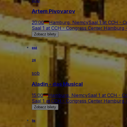
sob
Artem Pivovarov
20:00
Hamburg, Niemcy
Saal 1 at CCH - 
Saal 1 at CCH - Congress Center Hamburg 
Zobacz bilety
paź
24
sob
Aladin - das Musical
15:00
Hamburg, Niemcy
Saal 1 at CCH - 
Saal 1 at CCH - Congress Center Hamburg 
Zobacz bilety
lis