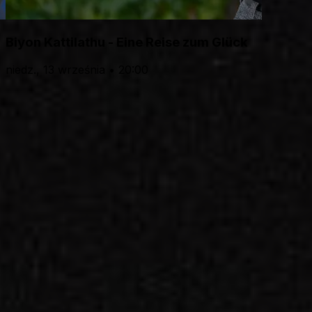
Biyon Kattilathu - Eine Reise zum Glück
niedz., 13 września • 20:00