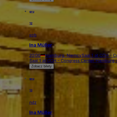
gru
12
sob
Ina Müller
20:00
Hamburg, Niemcy
Saal 1 at CCH - 
Saal 1 at CCH - Congress Center Hamburg 
Zobacz bilety
gru
13
ndz
Ina Müller