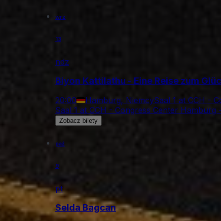
wrz
13
ndz
Biyon Kattilathu - Eine Reise zum Glü
20:00
Hamburg, Niemcy
Saal 1 at CCH - 
Saal 1 at CCH - Congress Center Hamburg 
Zobacz bilety
paź
9
pt
Selda Bagcan