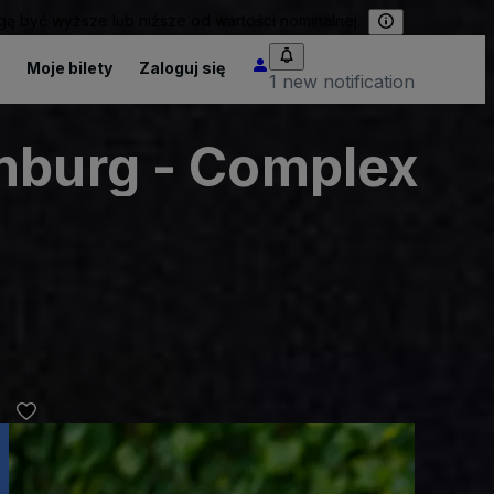
 być wyższe lub niższe od wartości nominalnej.
Moje bilety
Zaloguj się
1 new notification
amburg - Complex