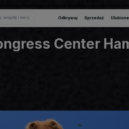
sprzedaży biletów. Ceny biletów w sprzedaży odsprzedażowej mogą
Odkrywaj
Sprzedaż
Ulubione
Congress Center H