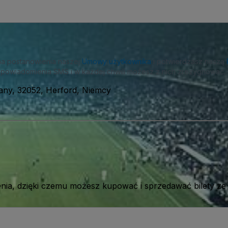
na postanowienia naszej
Umowy użytkownika
i potwierdzasz naszą
powiadomienia SMS i w każdej chwili możesz z nich zrezygnować.
any, 32052, Herford, Niemcy
ia, dzięki czemu możesz kupować i sprzedawać bilety ze