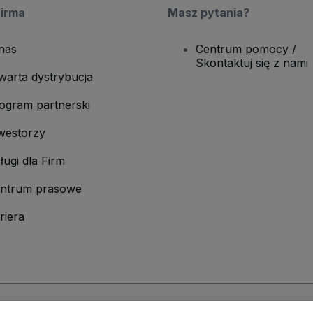
firma
Masz pytania?
nas
Centrum pomocy /
Skontaktuj się z nami
warta dystrybucja
ogram partnerski
westorzy
ługi dla Firm
ntrum prasowe
riera