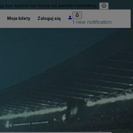
 być wyższe lub niższe od wartości nominalnej.
Moje bilety
Zaloguj się
1 new notification