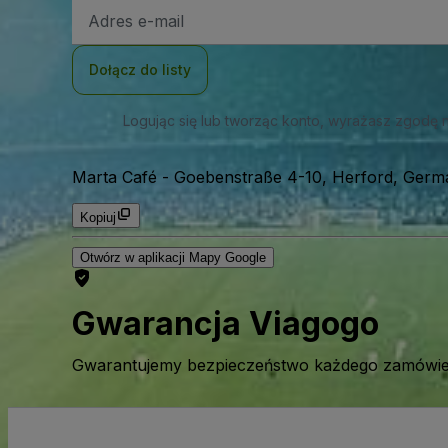
Adres
e-
mail
Dołącz do listy
Logując się lub tworząc konto, wyrażasz zgodę 
Marta Café
-
Goebenstraße 4-10, Herford, Germ
Kopiuj
Otwórz w aplikacji Mapy Google
Gwarancja Viagogo
Gwarantujemy bezpieczeństwo każdego zamówien