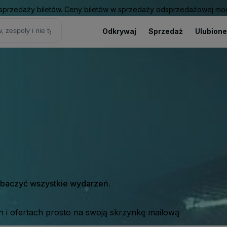
sprzedaży biletów. Ceny biletów w sprzedaży odsprzedażowej mogą
Odkrywaj
Sprzedaż
Ulubione
zobaczyć wszystkie wydarzeń.
 i ofertach prosto na swoją skrzynkę mailową