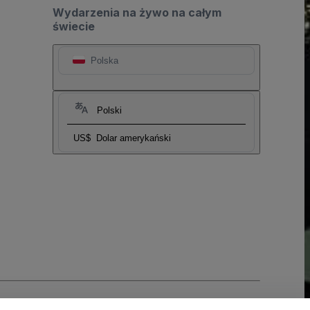
Wydarzenia na żywo na całym
świecie
Polska
Polski
US$
Dolar amerykański