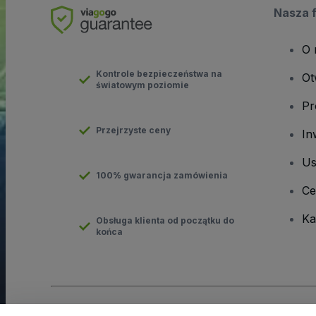
Nasza 
O 
Kontrole bezpieczeństwa na
Ot
światowym poziomie
Pr
Przejrzyste ceny
In
Us
100% gwarancja zamówienia
Ce
Ka
Obsługa klienta od początku do
końca