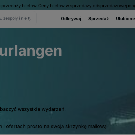
sprzedaży biletów. Ceny biletów w sprzedaży odsprzedażowej mogą
Odkrywaj
Sprzedaż
Ulubione
urlangen
zobaczyć wszystkie wydarzeń.
 i ofertach prosto na swoją skrzynkę mailową