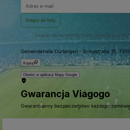
Adres
e-
mail
Dołącz do listy
Logując się lub tworząc konto, wyrażasz zgodę 
Gemeindehalle Durlangen
-
Schulstraße 35, 735
Kopiuj
Otwórz w aplikacji Mapy Google
Gwarancja Viagogo
Gwarantujemy bezpieczeństwo każdego zamówien