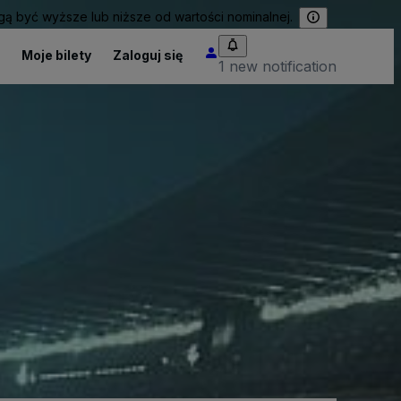
 być wyższe lub niższe od wartości nominalnej.
Moje bilety
Zaloguj się
1 new notification