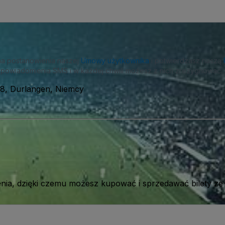
na postanowienia naszej
Umowy użytkownika
i potwierdzasz naszą
powiadomienia SMS i w każdej chwili możesz z nich zrezygnować.
68, Durlangen, Niemcy
ia, dzięki czemu możesz kupować i sprzedawać bilety ze