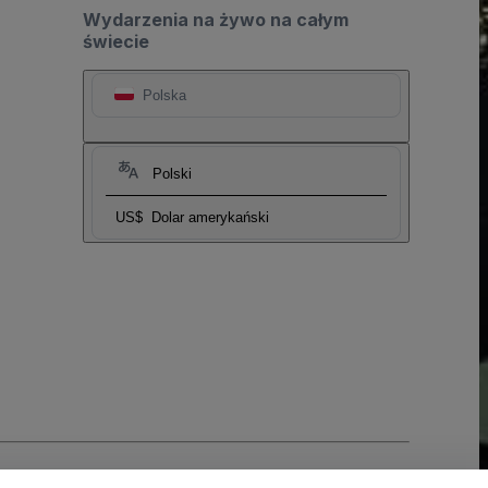
Wydarzenia na żywo na całym
świecie
Polska
Polski
US$
Dolar amerykański