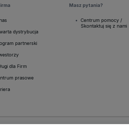
firma
Masz pytania?
nas
Centrum pomocy /
Skontaktuj się z nami
warta dystrybucja
ogram partnerski
westorzy
ługi dla Firm
ntrum prasowe
riera