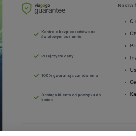
Nasza 
O 
Kontrole bezpieczeństwa na
Ot
światowym poziomie
Pr
Przejrzyste ceny
In
Us
100% gwarancja zamówienia
Ce
Ka
Obsługa klienta od początku do
końca