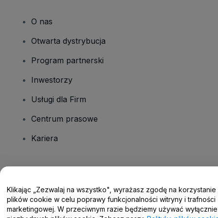
O nas
Otwarta dystrybucja
Program partnerski
Inwestorzy
Usługi dla Firm
Centrum prasowe
Kariera
Masz pytania?
Klikając „Zezwalaj na wszystko", wyrażasz zgodę na korzystanie
Centrum pomocy / Skontaktuj się z nami
plików cookie w celu poprawy funkcjonalności witryny i trafności
marketingowej. W przeciwnym razie będziemy używać wyłącznie