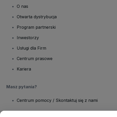
O nas
Otwarta dystrybucja
Program partnerski
Inwestorzy
Usługi dla Firm
Centrum prasowe
Kariera
Masz pytania?
Centrum pomocy / Skontaktuj się z nami