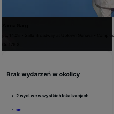
Zarna Garg
pt., 14.08 • Salle Broadway at Uptown Geneva - Complex
Od 179 $
Brak wydarzeń w okolicy
2 wyd. we wszystkich lokalizacjach
sie