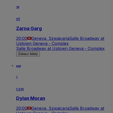
14
pt
Zarna Garg
20:00
Geneva, Szwajcaria
Salle Broadway at
Uptown Geneva - Complex
Salle Broadway at Uptown Geneva - Complex
Zobacz bilety
paź
1
czw
Dylan Moran
20:00
Geneva, Szwajcaria
Salle Broadway at