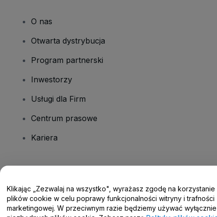
O nas
Otwarta dystrybucja
Program partnerski
Inwestorzy
Usługi dla Firm
Centrum prasowe
Kariera
Masz pytania?
Klikając „Zezwalaj na wszystko", wyrażasz zgodę na korzystanie
Centrum pomocy / Skontaktuj się z nami
plików cookie w celu poprawy funkcjonalności witryny i trafności
marketingowej. W przeciwnym razie będziemy używać wyłącznie