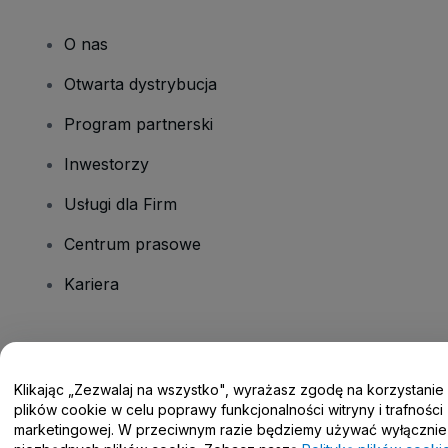
O nas
Otwarta dystrybucja
Program partnerski
Inwestorzy
Usługi dla Firm
Centrum prasowe
Kariera
Masz pytania?
Klikając „Zezwalaj na wszystko", wyrażasz zgodę na korzystanie
Centrum pomocy / Skontaktuj się z nami
plików cookie w celu poprawy funkcjonalności witryny i trafności
marketingowej. W przeciwnym razie będziemy używać wyłącznie