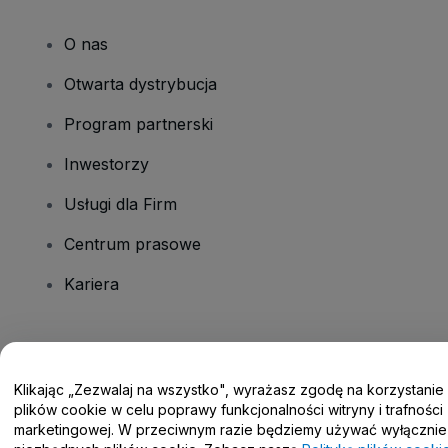
O nas
Otwarta dystrybucja
Program partnerski
Inwestorzy
Usługi dla Firm
Centrum prasowe
Kariera
Masz pytania?
Klikając „Zezwalaj na wszystko", wyrażasz zgodę na korzystanie
Centrum pomocy / Skontaktuj się z nami
plików cookie w celu poprawy funkcjonalności witryny i trafności
marketingowej. W przeciwnym razie będziemy używać wyłącznie