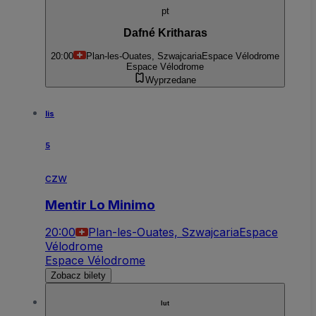
pt
Dafné Kritharas
20:00
Plan-les-Ouates, Szwajcaria
Espace Vélodrome
Espace Vélodrome
Wyprzedane
lis
5
czw
Mentir Lo Minimo
20:00
Plan-les-Ouates, Szwajcaria
Espace
Vélodrome
Espace Vélodrome
Zobacz bilety
lut