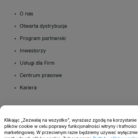
O nas
Otwarta dystrybucja
Program partnerski
Inwestorzy
Usługi dla Firm
Centrum prasowe
Kariera
Masz pytania?
Klikając „Zezwalaj na wszystko", wyrażasz zgodę na korzystanie
Centrum pomocy / Skontaktuj się z nami
plików cookie w celu poprawy funkcjonalności witryny i trafności
marketingowej. W przeciwnym razie będziemy używać wyłącznie