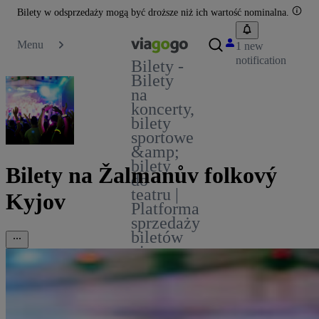
Bilety w odsprzedaży mogą być droższe niż ich wartość nominalna.
Menu
1 new
notification
Bilety -
Bilety
na
koncerty,
bilety
sportowe
&amp;
bilety
Bilety na Žalmanův folkový
do
teatru |
Kyjov
Platforma
sprzedaży
biletów
viagogo