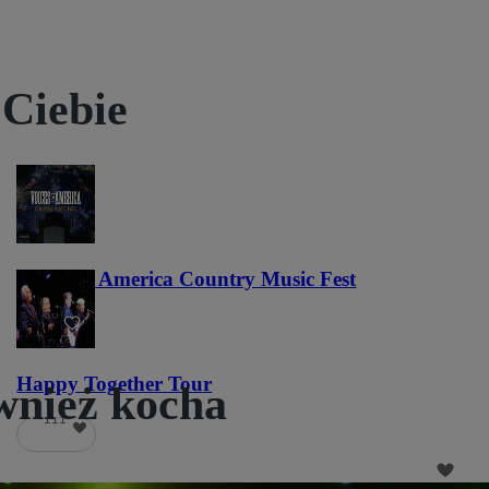
 Ciebie
Voices of America Country Music Fest
36
Happy Together Tour
wnież kocha
111