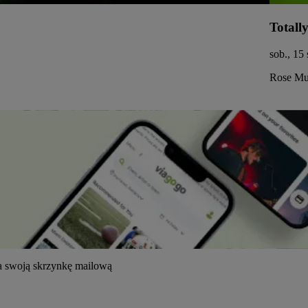
Totall
sob., 15
Rose Mus
na swoją skrzynkę mailową