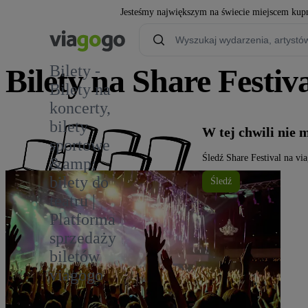
Jesteśmy największym na świecie miejscem kupn
Bilety -
Bilety na Share Festiv
Bilety na
koncerty,
4
bilety
W tej chwili nie 
sportowe
Śledź Share Festival na vi
&amp;
bilety do
Śledź
teatru |
Platforma
sprzedaży
biletów
viagogo