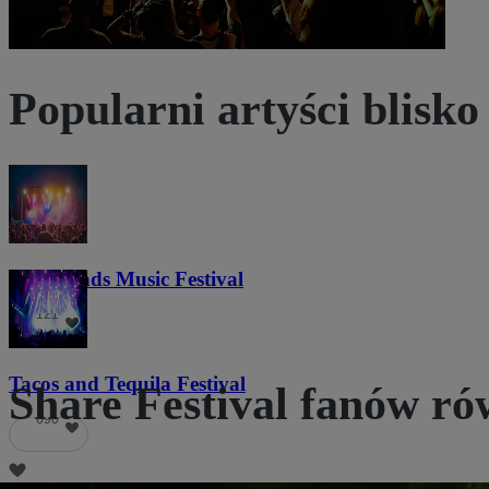
Popularni artyści blisko
Lost Lands Music Festival
121
Tacos and Tequila Festival
Share Festival fanów ró
690