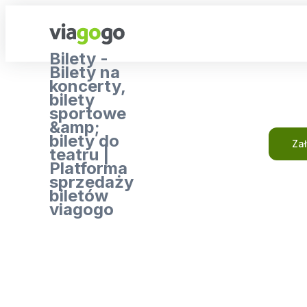
Bilety -
Bilety na
koncerty,
bilety
sportowe
&amp;
bilety do
Za
teatru |
Platforma
sprzedaży
biletów
viagogo