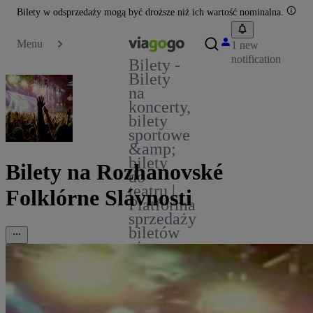
Bilety w odsprzedaży mogą być droższe niż ich wartość nominalna.
Menu
1 new
notification
Bilety -
Bilety
na
koncerty,
bilety
sportowe
&amp;
bilety
Bilety na Rozhanovské
do
teatru |
Folklórne Slávnosti
Platforma
sprzedaży
biletów
viagogo