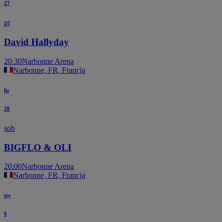
27
pt
David Hallyday
20:30
Narbonne Arena
Narbonne, FR, Francja
lis
28
sob
BIGFLO & OLI
20:00
Narbonne Arena
Narbonne, FR, Francja
sty
6