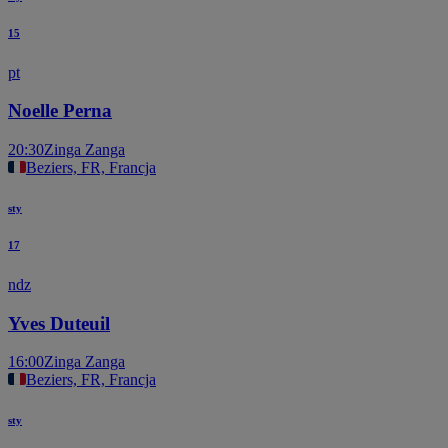
15
pt
Noelle Perna
20:30
Zinga Zanga
Beziers, FR, Francja
sty
17
ndz
Yves Duteuil
16:00
Zinga Zanga
Beziers, FR, Francja
sty