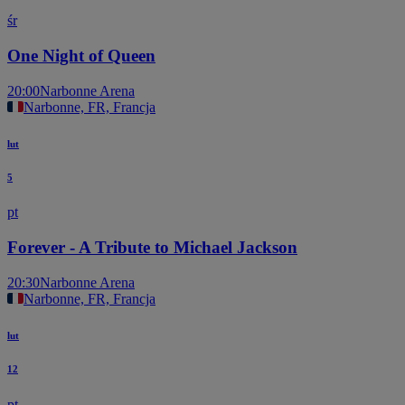
śr
One Night of Queen
20:00
Narbonne Arena
Narbonne, FR, Francja
lut
5
pt
Forever - A Tribute to Michael Jackson
20:30
Narbonne Arena
Narbonne, FR, Francja
lut
12
pt