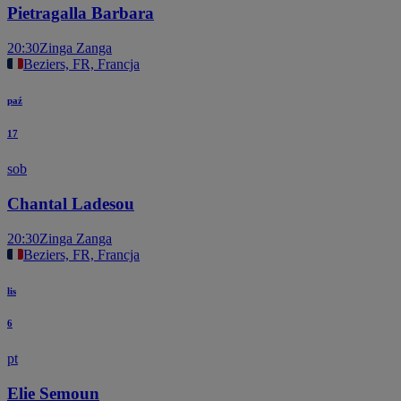
Pietragalla Barbara
20:30
Zinga Zanga
Beziers, FR, Francja
paź
17
sob
Chantal Ladesou
20:30
Zinga Zanga
Beziers, FR, Francja
lis
6
pt
Elie Semoun