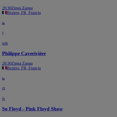
20:30
Zinga Zanga
Beziers, FR, Francja
lis
7
sob
Philippe Caverivière
20:30
Zinga Zanga
Beziers, FR, Francja
lis
25
śr
So Floyd - Pink Floyd Show