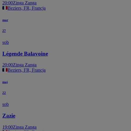
20:00
Zinga Zanga
Beziers, FR, Francja
mar
27
sob
Légende Balavoine
20:00
Zinga Zanga
Beziers, FR, Francja
maj
22
sob
Zazie
19:00
Zinga Zanga