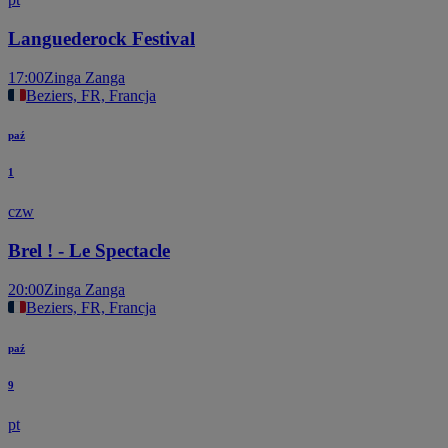
Languederock Festival
17:00
Zinga Zanga
Beziers, FR, Francja
paź
1
czw
Brel ! - Le Spectacle
20:00
Zinga Zanga
Beziers, FR, Francja
paź
9
pt