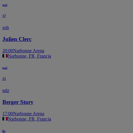
paź
17
sob
Julien Clerc
20:00
Narbonne Arena
Narbonne, FR, Francja
paź
25
ndz
Berger Story
17:00
Narbonne Arena
Narbonne, FR, Francja
lis