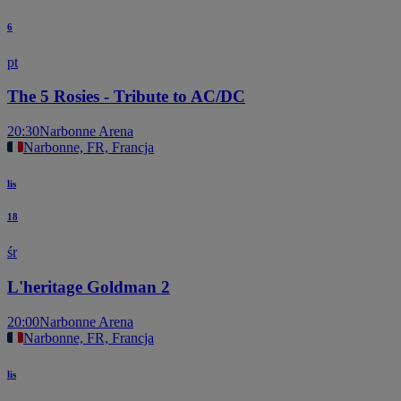
6
pt
The 5 Rosies - Tribute to AC/DC
20:30
Narbonne Arena
Narbonne, FR, Francja
lis
18
śr
L'heritage Goldman 2
20:00
Narbonne Arena
Narbonne, FR, Francja
lis