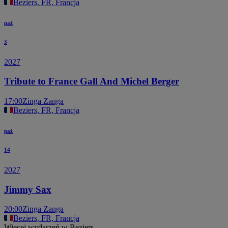
Beziers, FR, Francja
paź
3
2027
Tribute to France Gall And Michel Berger
17:00
Zinga Zanga
Beziers, FR, Francja
paź
14
2027
Jimmy Sax
20:00
Zinga Zanga
Beziers, FR, Francja
Więcej wydarzeń w Beziers