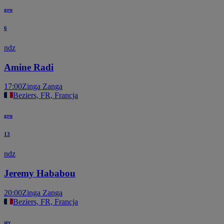
gru
6
ndz
Amine Radi
17:00
Zinga Zanga
Beziers, FR, Francja
gru
13
ndz
Jeremy Hababou
20:00
Zinga Zanga
Beziers, FR, Francja
sty