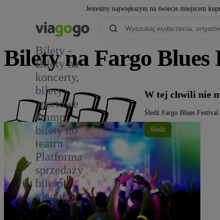
Jesteśmy największym na świecie miejscem kupn
Bilety -
Bilety na Fargo Blues 
Bilety na
koncerty,
bilety
W tej chwili nie 
sportowe
Śledź Fargo Blues Festival
&amp;
bilety do
Śledź
teatru |
Platforma
sprzedaży
biletów
viagogo