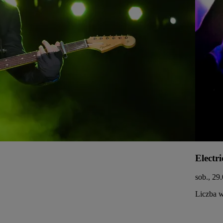
Electri
sob., 29
Liczba w