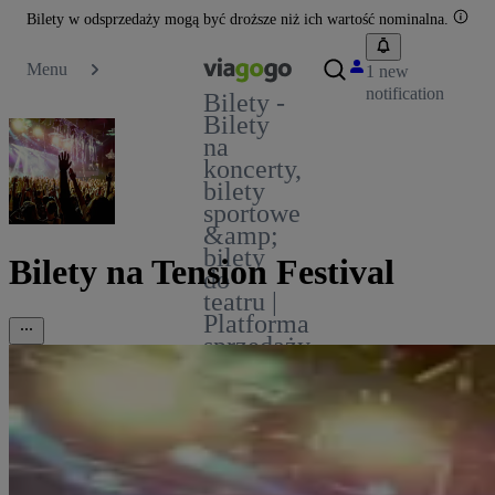
Bilety w odsprzedaży mogą być droższe niż ich wartość nominalna.
Menu
1 new
notification
Bilety -
Bilety
na
koncerty,
bilety
sportowe
&amp;
bilety
Bilety na Tension Festival
do
teatru |
Platforma
sprzedaży
biletów
viagogo