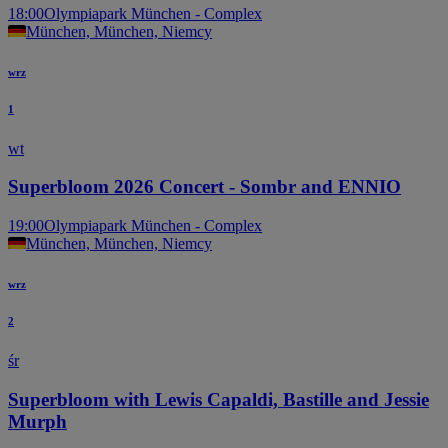
18:00
Olympiapark München - Complex
München, München, Niemcy
wrz
1
wt
Superbloom 2026 Concert - Sombr and ENNIO
19:00
Olympiapark München - Complex
München, München, Niemcy
wrz
2
śr
Superbloom with Lewis Capaldi, Bastille and Jessie
Murph