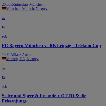
20:00
Königsplatz München
München, Munich, Niemcy
sie
15
sob
FC Bayern München vs RB Leipzig - Telekom Cup
14:30
Allianz Arena
Munich, DE, Niemcy
sie
15
sob
Seiler und Speer & Freunde + OTTO & die
Friesenjungs