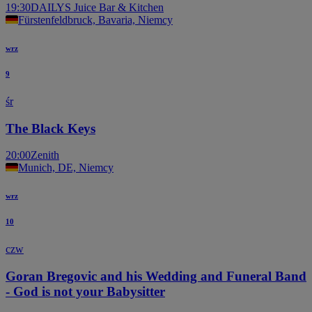
19:30
DAILYS Juice Bar & Kitchen
Fürstenfeldbruck, Bavaria, Niemcy
wrz
9
śr
The Black Keys
20:00
Zenith
Munich, DE, Niemcy
wrz
10
czw
Goran Bregovic and his Wedding and Funeral Band
- God is not your Babysitter