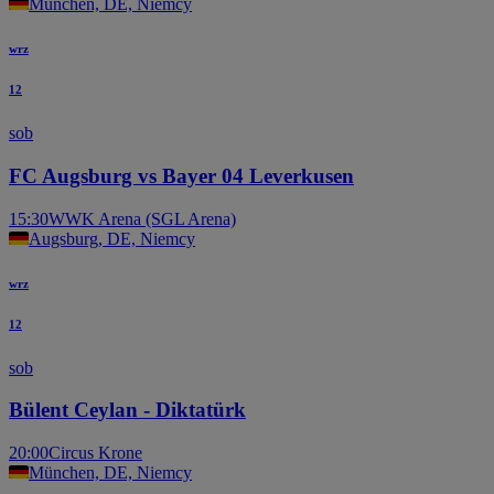
München, DE, Niemcy
wrz
12
sob
FC Augsburg vs Bayer 04 Leverkusen
15:30
WWK Arena (SGL Arena)
Augsburg, DE, Niemcy
wrz
12
sob
Bülent Ceylan - Diktatürk
20:00
Circus Krone
München, DE, Niemcy