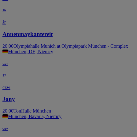
16
śr
Annenmaykantereit
20:00
Olympiahalle Munich at Olympiapark München - Complex
München, DE, Niemcy
wrz
17
czw
Jony
20:00
TonHalle München
München, Bavaria, Niemcy
wrz