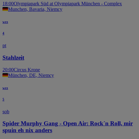
18:00
Olympiapark Süd at Olympiapark München - Complex
Munchen, Bavaria, Niemcy
wrz
4
pt
Stahlzeit
20:00
Circus Krone
München, DE, Niemcy
wrz
5
sob
Spider Murphy Gang - Open Air: Rock´n Roll, mir
spuin eh nix anders