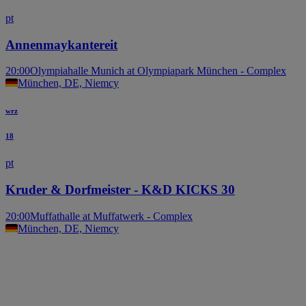
pt
Annenmaykantereit
20:00
Olympiahalle Munich at Olympiapark München - Complex
München, DE, Niemcy
wrz
18
pt
Kruder & Dorfmeister - K&D KICKS 30
20:00
Muffathalle at Muffatwerk - Complex
München, DE, Niemcy