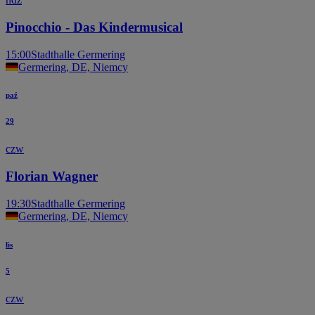
Pinocchio - Das Kindermusical
15:00
Stadthalle Germering
Germering, DE, Niemcy
paź
29
czw
Florian Wagner
19:30
Stadthalle Germering
Germering, DE, Niemcy
lis
5
czw