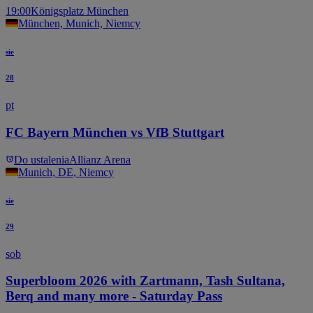
19:00
Königsplatz München
München, Munich, Niemcy
sie
28
pt
FC Bayern München vs VfB Stuttgart
Do ustalenia
Allianz Arena
Munich, DE, Niemcy
sie
29
sob
Superbloom 2026 with Zartmann, Tash Sultana,
Berq and many more - Saturday Pass