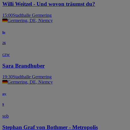
Willi Weitzel - Und wovon träumst du?
15:00
Stadthalle Germering
Germering, DE, Niemcy
lis
26
czw
Sara Brandhuber
19:30
Stadthalle Germering
Germering, DE, Niemcy
sty
9
sob
Stephan Graf von Bothmer - Metropolis