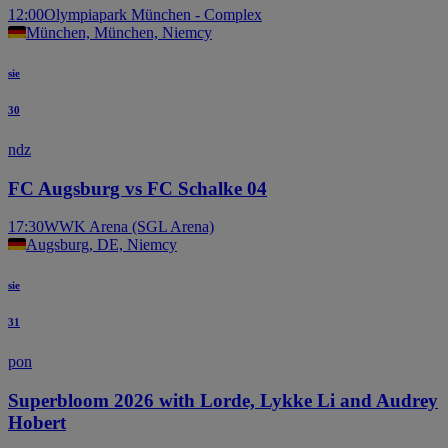
12:00
Olympiapark München - Complex
München, München, Niemcy
sie
30
ndz
FC Augsburg vs FC Schalke 04
17:30
WWK Arena (SGL Arena)
Augsburg, DE, Niemcy
sie
31
pon
Superbloom 2026 with Lorde, Lykke Li and Audrey
Hobert