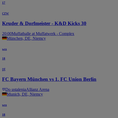
17
czw
Kruder & Dorfmeister - K&D Kicks 30
20:00
Muffathalle at Muffatwerk - Complex
München, DE, Niemcy
wrz
18
pt
FC Bayern München vs 1. FC Union Berlin
Do ustalenia
Allianz Arena
Munich, DE, Niemcy
wrz
18