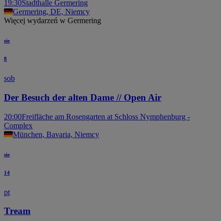
19:30
Stadthalle Germering
Germering, DE, Niemcy
Więcej wydarzeń w Germering
sie
8
sob
Der Besuch der alten Dame // Open Air
20:00
Freifläche am Rosengarten at Schloss Nymphenburg -
Complex
München, Bavaria, Niemcy
sie
14
pt
Tream