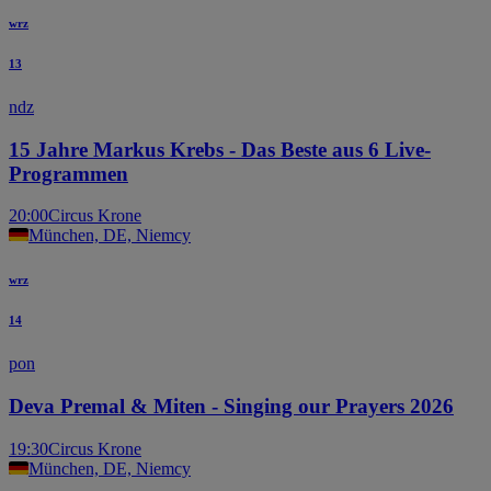
wrz
13
ndz
15 Jahre Markus Krebs - Das Beste aus 6 Live-
Programmen
20:00
Circus Krone
München, DE, Niemcy
wrz
14
pon
Deva Premal & Miten - Singing our Prayers 2026
19:30
Circus Krone
München, DE, Niemcy