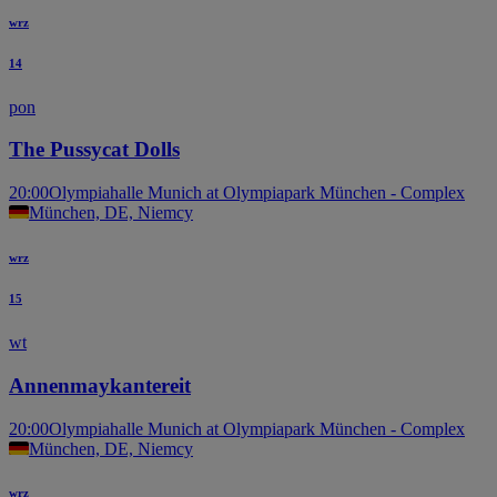
wrz
14
pon
The Pussycat Dolls
20:00
Olympiahalle Munich at Olympiapark München - Complex
München, DE, Niemcy
wrz
15
wt
Annenmaykantereit
20:00
Olympiahalle Munich at Olympiapark München - Complex
München, DE, Niemcy
wrz