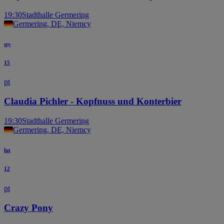
19:30
Stadthalle Germering
Germering, DE, Niemcy
sty
15
pt
Claudia Pichler - Kopfnuss und Konterbier
19:30
Stadthalle Germering
Germering, DE, Niemcy
lut
12
pt
Crazy Pony