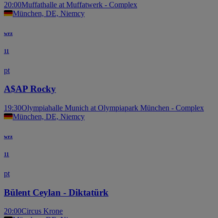
20:00
Muffathalle at Muffatwerk - Complex
München, DE, Niemcy
wrz
11
pt
A$AP Rocky
19:30
Olympiahalle Munich at Olympiapark München - Complex
München, DE, Niemcy
wrz
11
pt
Bülent Ceylan - Diktatürk
20:00
Circus Krone