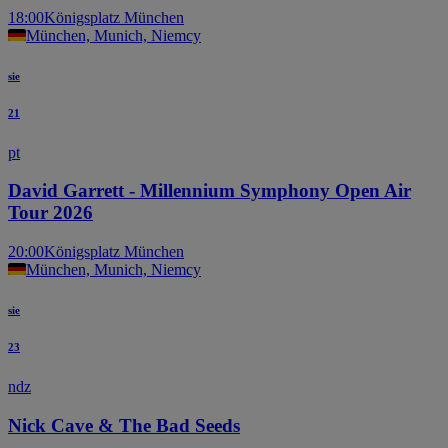
18:00
Königsplatz München
München, Munich, Niemcy
sie
21
pt
David Garrett - Millennium Symphony Open Air
Tour 2026
20:00
Königsplatz München
München, Munich, Niemcy
sie
23
ndz
Nick Cave & The Bad Seeds