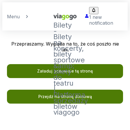
Menu
1 new
notification
Bilety
-
Bilety
na
Przepraszamy. Wygląda na to, że coś poszło nie
koncerty,
tak.
bilety
sportowe
&amp;
bilety
Załaduj ponownie tę stronę
do
teatru
|
Platforma
Przejdź na stronę domową
sprzedaży
biletów
viagogo