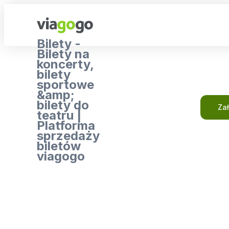
Bilety -
Bilety na
koncerty,
bilety
sportowe
&amp;
bilety do
Za
teatru |
Platforma
sprzedaży
biletów
viagogo