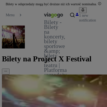
Bilety w odsprzedaży mogą być droższe niż ich wartość nominalna.
Menu
1 new
notification
Bilety -
Bilety
na
koncerty,
bilety
sportowe
&amp;
bilety
Bilety na Project X Festival
do
teatru |
Platforma
sprzedaży
biletów
viagogo