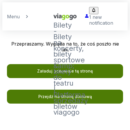
Menu
1 new
notification
Bilety
-
Bilety
na
Przepraszamy. Wygląda na to, że coś poszło nie
koncerty,
tak.
bilety
sportowe
&amp;
bilety
Załaduj ponownie tę stronę
do
teatru
|
Platforma
Przejdź na stronę domową
sprzedaży
biletów
viagogo