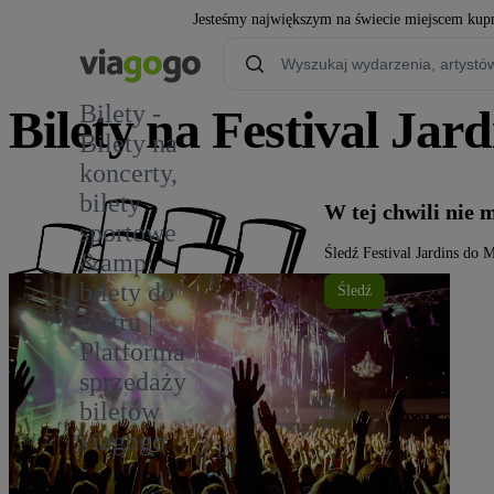
Jesteśmy największym na świecie miejscem kupn
Bilety -
Bilety na Festival Ja
Bilety na
koncerty,
2
bilety
W tej chwili nie 
sportowe
Śledź Festival Jardins do 
&amp;
bilety do
Śledź
teatru |
Platforma
sprzedaży
biletów
viagogo