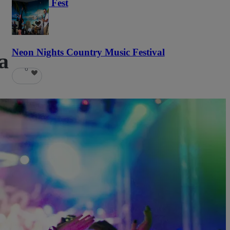
Haunted Fest
58
Neon Nights Country Music Festival
a
6