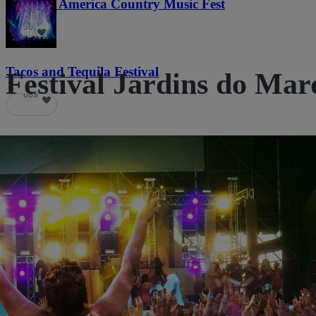
Voices of America Country Music Fest
36
Tacos and Tequila Festival
Festival Jardins do Ma
689