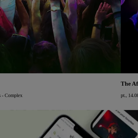
The Af
ds - Complex
pt., 14.0