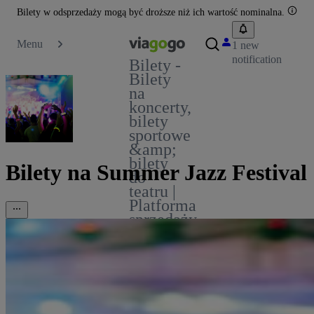
Bilety w odsprzedaży mogą być droższe niż ich wartość nominalna.
Menu
1 new
notification
Bilety -
Bilety
na
koncerty,
bilety
sportowe
&amp;
bilety
Bilety na Summer Jazz Festival
do
teatru |
Platforma
sprzedaży
biletów
viagogo