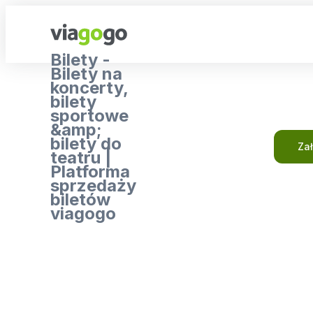
Bilety -
Bilety na
koncerty,
bilety
sportowe
&amp;
bilety do
Za
teatru |
Platforma
sprzedaży
biletów
viagogo