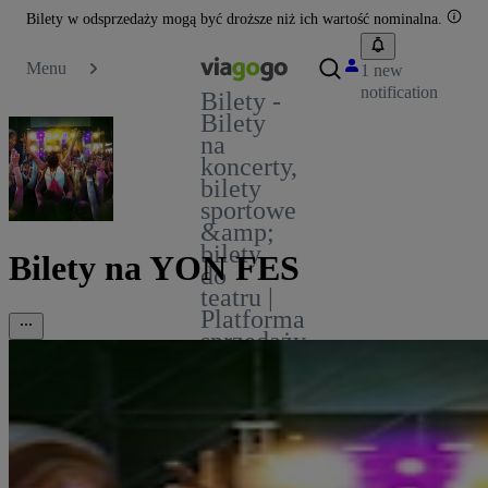
Bilety w odsprzedaży mogą być droższe niż ich wartość nominalna.
Menu
1 new
notification
Bilety -
Bilety
na
koncerty,
bilety
sportowe
&amp;
bilety
Bilety na YON FES
do
teatru |
Platforma
sprzedaży
biletów
viagogo